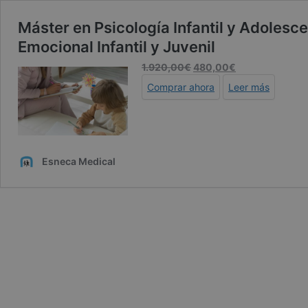
Máster en Psicología Infantil y Adolesc
Emocional Infantil y Juvenil
El
El
1.920,00
€
480,00
€
precio
precio
Comprar ahora
Leer más
original
actual
era:
es:
1.920,00€.
480,00€.
Esneca Medical