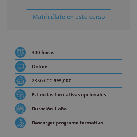
Certificación
Alternative:
Matricúlate en este curso
Superior
en
Organización
y
Coordinación
300
horas
en
Fabricación
Online
Farmacéutica
cantidad
2380,00€
595,00€
Estancias formativas
opcionales
Duración
1 año
Descargar
programa formativo