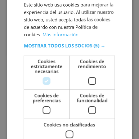
Este sitio web usa cookies para mejorar la
calidad en estas plantas, de los procesos de
experiencia del usuario. Al utilizar nuestro
gestión de operaciones y de garantizar y
sitio web, usted acepta todas las cookies
asegurar el cumplimiento regulatorio. Entre
de acuerdo con nuestra Política de
sus otras posibles funciones también
cookies.
Más información
podemos destacar la de investigar, divulgar y
formar a otros en estas tareas.
MOSTRAR TODOS LOS SOCIOS
(5) →
Objetivos de la formación
Cookies
Cookies de
estrictamente
rendimiento
necesarias
A través del programa formativo que ofrece
nuestra escuela podrás acceder a nociones
avanzadas en la coordinación de programas
de fabricación farmacéutica. Los
Cookies de
Cookies de
preferencias
funcionalidad
conocimientos que obtengas a lo largo de la
certificación consolidarán tus habilidades en
el ámbito y te permitirán convertirte en un
experto en la gestión de recursos en la
Cookies no clasificadas
fabricación de productos farmacéuticos; una
habilidad altamente valorada en el sector.