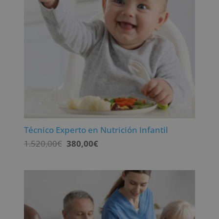
Técnico Experto en Nutrición Infantil
El
El
1.520,00
€
380,00
€
precio
precio
original
actual
era:
es:
1.520,00€.
380,00€.