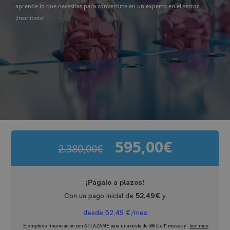
aprende lo que necesitas para convertirte en un experto en el sector.
¡Inscríbete!
595,00
€
2.380,00
€
El
El
precio
precio
original
actual
era:
es:
2.380,00€.
595,00€.