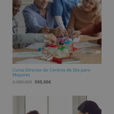
Curso Director de Centros de Día para
Mayores
El
El
2.380,00
€
595,00
€
precio
precio
original
actual
era:
es:
2.380,00€.
595,00€.