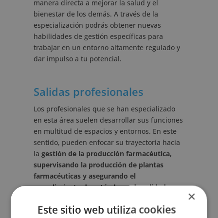
manera directa a mejorar la salud y el
bienestar de los demás. A través de la
especialización podrás obtener nuevas
habilidades de gestión específicas para
trabajar en un entorno altamente regulado y
dar impulso a tu potencial.
Salidas profesionales
Los profesionales que se han especializado
en esta área suelen desarrollar sus funciones
en multitud de espacios y entornos. En este
sentido, pueden enfocar su trayectoria hacia
la
gestión de la producción farmacéutica
,
supervisando la producción de plantas
farmacéuticas y asegurando el
cumplimiento de estándares de calidad y
×
eficiencia.
Este sitio web utiliza cookies
También pueden ocuparse del control de