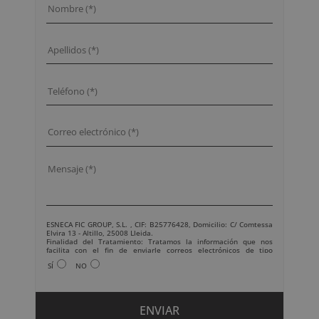
ESNECA FIC GROUP, S.L. , CIF: B25776428, Domicilio: C/ Comtessa
Elvira 13 - Altillo, 25008 Lleida.
Finalidad del Tratamiento: Tratamos la información que nos
facilita con el fin de enviarle correos electrónicos de tipo
comercial relacionado con los productos ofrecidos y otros tipo de
SÍ
NO
productos que fueran de su interés.
Legitimación del tratamiento: Consentimiento del interesado.
Derechos: Puede ejercitar sus derechos identificándose
suficientemente, dirigiéndose a la dirección
info@grupoesneca.com
.
Para más información consulte nuestra Política de Privacidad.
Desea recibir información comercial (vía telefónica y/o email):