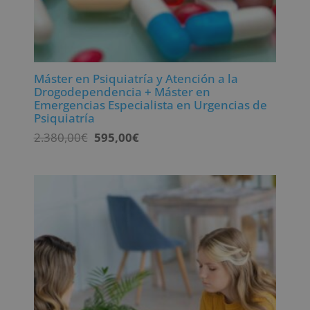
Máster en Psiquiatría y Atención a la
Drogodependencia + Máster en
Emergencias Especialista en Urgencias de
Psiquiatría
El
El
2.380,00
€
595,00
€
precio
precio
original
actual
era:
es:
2.380,00€.
595,00€.