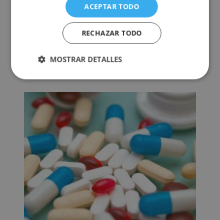
ACEPTAR TODO
RECHAZAR TODO
Técnico Experto en Atención a Enfermos de
Alzheimer
MOSTRAR DETALLES
El
El
1.520,00
€
380,00
€
precio
precio
original
actual
era:
es:
1.520,00€.
380,00€.