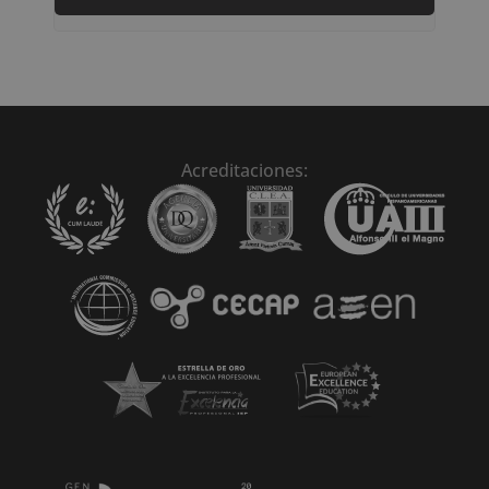
A
l
t
e
r
n
Acreditaciones:
a
t
i
v
e
: