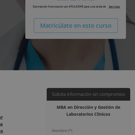
MBA
Alternat
Matricúlate en este curso
en
Dirección
y
Gestión
de
Laboratorios
Clínicos
cantidad
Solicita información sin compromiso
MBA en Dirección y Gestión de
Laboratorios Clínicos
ar
a
vo