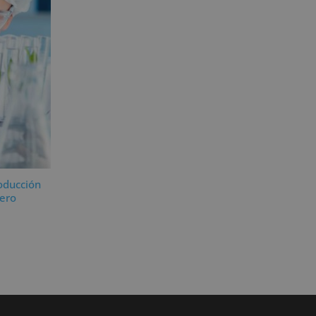
roducción
vero