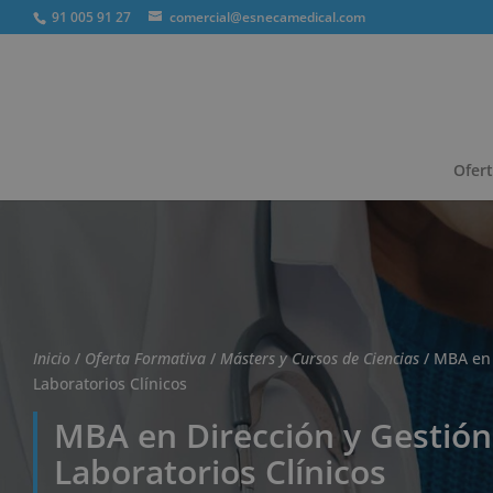
91 005 91 27
comercial@esnecamedical.com
Búsqueda
de
productos
Ofert
Inicio
/
Oferta Formativa
/
Másters y Cursos de Ciencias
/ MBA en 
Laboratorios Clínicos
MBA en Dirección y Gestión
Laboratorios Clínicos