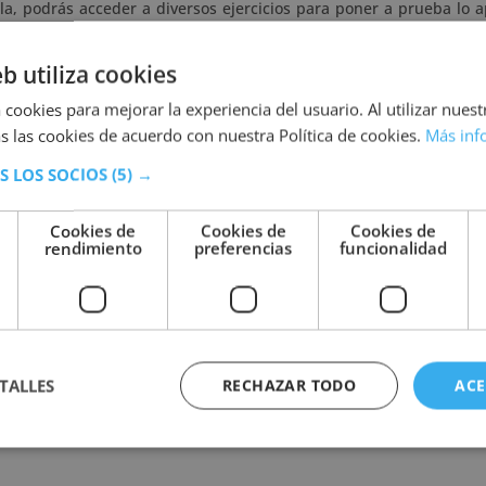
a, podrás acceder a diversos ejercicios para poner a prueba lo 
eb utiliza cookies
ión y gestión de laboratorios clínic
 cookies para mejorar la experiencia del usuario. Al utilizar nuest
s las cookies de acuerdo con nuestra Política de cookies.
Más inf
ento constante, lo que genera una mayor demanda de profesi
S LOS SOCIOS
(5) →
. Aprender las habilidades de esta área no solo te abrirá las puert
star de los pacientes.
Cookies de
Cookies de
Cookies de
 con habilidades de gestión empresarial y acceder a perspectivas
rendimiento
preferencias
funcionalidad
que ofrece nuestra escuela te permitirá compaginar tu formación
Qué más necesitas?
TALLES
RECHAZAR TODO
ACE
 suelen ejercer sus funciones en los siguientes puestos o áreas de