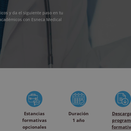
icos y da el siguiente paso en tu
s académicos con Esneca Medical
Estancias
Duración
Descarg
formativas
1 año
program
opcionales
formati