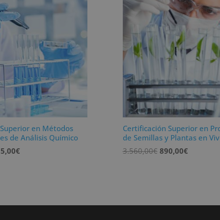
n Superior en Métodos
Certificación Superior en P
es de Análisis Químico
de Semillas y Plantas en Vi
El
El
El
5,00
€
3.560,00
€
890,00
€
ecio
precio
precio
precio
iginal
actual
original
actual
a:
es:
era:
es:
380,00€.
595,00€.
3.560,00€.
890,00€.