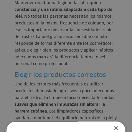
Mantener una buena higiene facial requiere
constancia y una rutina adaptada a cada tipo de
piel
. No todas las personas necesitan los mismos
productos ni la misma frecuencia de cuidado, por
eso es importante observar las necesidades reales
del rostro. La piel grasa, seca, sensible o mixta
responde de forma diferente ante los cosméticos,
así que elegir bien los productos y aplicar hábitos
adecuados marcará la diferencia tanto a nivel
personal como profesional.
Elegir los productos correctos
Uno de los errores más frecuentes es utilizar
productos demasiado agresivos o poco adecuados
para el rostro. La limpieza facial necesita fórmulas
suaves que eliminen impurezas sin alterar la
barrera cutánea
. Los limpiadores específicos
ayudan a mantener el equilibrio natural de la piel y
reducen el riesgo de irritaciones. También es
×
importante revisar los ingredientes y evitar