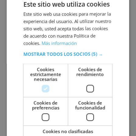
Este sitio web utiliza cookies
productos que generen sequedad excesiva o
sensibilidad.
Este sitio web usa cookies para mejorar la
experiencia del usuario. Al utilizar nuestro
En estética profesional, saber recomendar el
sitio web, usted acepta todas las cookies
producto correcto forma parte del trabajo técnico.
de acuerdo con nuestra Política de
Cada piel necesita un enfoque diferente y una
cookies.
Más información
observación previa adecuada.
MOSTRAR TODOS LOS SOCIOS
(5) →
Mantener hábitos saludables
Una buena higiene facial también depende de
Cookies
Cookies de
pequeños hábitos diarios
que muchas veces se
estrictamente
rendimiento
necesarias
pasan por alto. Dormir con maquillaje, tocarse
constantemente la cara o no cambiar con
frecuencia la funda de la almohada puede afectar
directamente al estado de la piel. Desmaquillarse
Cookies de
Cookies de
preferencias
funcionalidad
correctamente, mantener una buena hidratación y
proteger el rostro del sol son acciones sencillas que
mejoran mucho la salud cutánea. La prevención
suele ser más eficaz que la corrección posterior.
Cookies no clasificadas