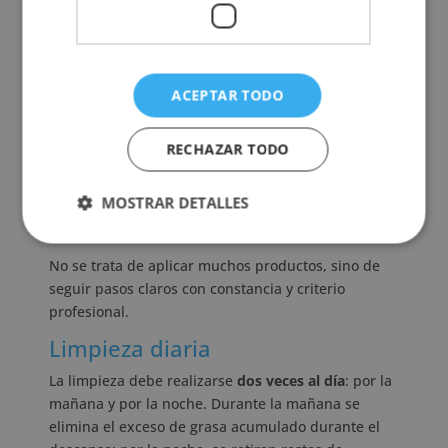
El descanso y la alimentación también influyen en
el aspecto del rostro. La piel refleja muchos hábitos
internos que forman parte del cuidado estético.
Rutina de higiene facial
ACEPTAR TODO
Seguir una rutina de higiene facial bien
estructurada ayuda a mantener
resultados visibles
RECHAZAR TODO
y favorece el equilibrio de la piel
a largo plazo. En
el ámbito profesional, esta rutina también sirve
MOSTRAR DETALLES
como base para protocolos más avanzados dentro
de centros de estética.
No se trata de aplicar muchos productos, sino de
seguir pasos claros con constancia y criterio
profesional.
Limpieza diaria
La limpieza debe realizarse
dos veces al día
: por la
mañana y por la noche. Durante la mañana se
elimina el exceso de grasa acumulado durante el