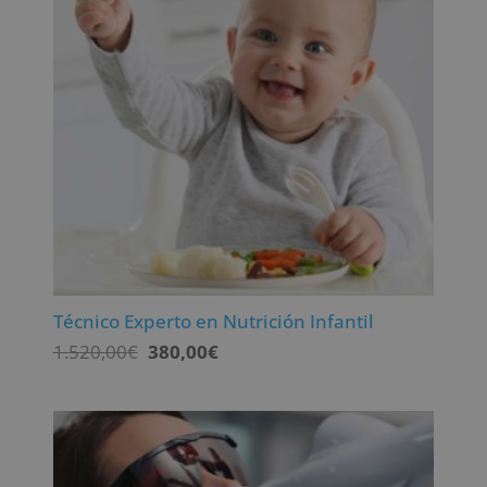
Técnico Experto en Nutrición Infantil
El
El
1.520,00
€
380,00
€
precio
precio
original
actual
era:
es:
1.520,00€.
380,00€.