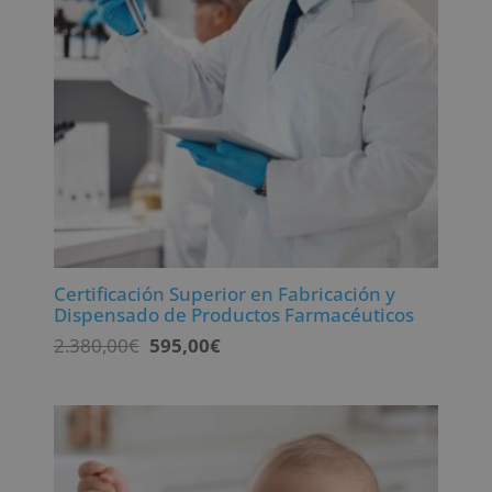
Certificación Superior en Fabricación y
Dispensado de Productos Farmacéuticos
El
El
2.380,00
€
595,00
€
precio
precio
original
actual
era:
es:
2.380,00€.
595,00€.