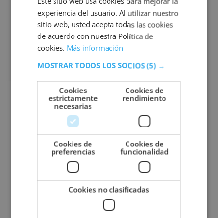
Este sitio web usa cookies para mejorar la
odontología.
experiencia del usuario. Al utilizar nuestro
Trabajo autónomo: brindando apoyo
sitio web, usted acepta todas las cookies
técnico de manera independiente a
de acuerdo con nuestra Política de
cookies.
Más información
diversas clínicas dentales y centros de
atención médica.
MOSTRAR TODOS LOS SOCIOS
(5) →
Cookies
Cookies de
Objetivos de la formación
estrictamente
rendimiento
necesarias
El objetivo de esta formación es proporcionar
a los estudiantes los conocimientos teóricos y
habilidades prácticas necesarios para
Cookies de
Cookies de
desempeñar un papel fundamental en el
preferencias
funcionalidad
campo de la salud bucodental. Al final de
esta formación, los alumnos estarán
preparados para promover la prevención de
Cookies no clasificadas
enfermedades orales, educar a los pacientes
sobre la higiene bucal y contribuir al
bienestar general de la comunidad.