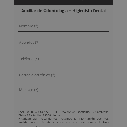
Auxiliar de Odontología + Higienista Dental
ESNECA FIC GROUP, S.L. , CIF: B25776428, Domicilio: C/ Comtessa
Elvira 13 - Altillo, 25008 Lleida.
Finalidad del Tratamiento: Tratamos la información que nos
facilita con el fin de enviarle correos electrónicos de tipo
comercial relacionado con los productos ofrecidos y otros tipo de