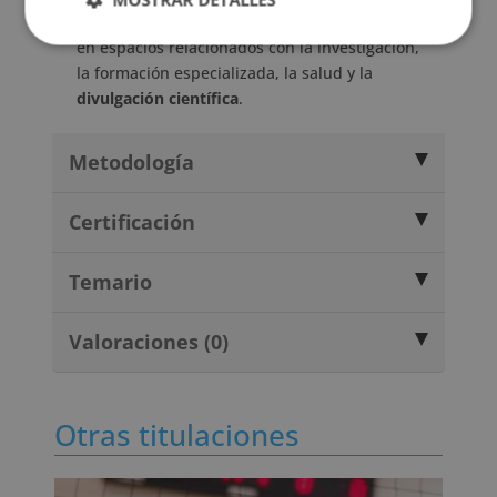
que esta área tenga cada vez más presencia
en espacios relacionados con la investigación,
la formación especializada, la salud y la
divulgación científica
.
Metodología
Certificación
Temario
Valoraciones (0)
Otras titulaciones