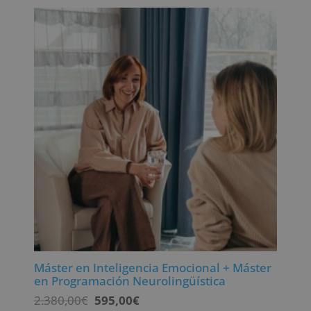
era:
es:
2.380,00€.
595,00€.
Máster en Inteligencia Emocional + Máster
en Programación Neurolingüística
El
El
2.380,00
€
595,00
€