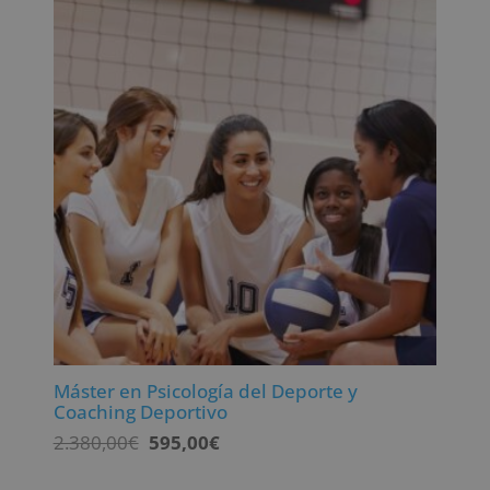
Máster en Psicología del Deporte y
Coaching Deportivo
El
El
2.380,00
€
595,00
€
precio
precio
original
actual