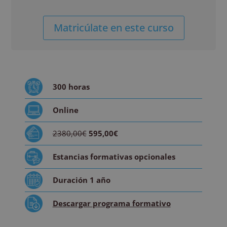
Máster
Alternative:
Matricúlate en este curso
en
Anatomía
Funcional
del
Nervio
300
horas
Vago
cantidad
Online
2380,00€
595,00€
Estancias formativas
opcionales
Duración
1 año
Descargar
programa formativo