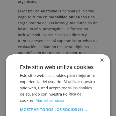
organismo.
El Máster en Anatomía Funcional del Nervio
Vago se cursa en
modalidad online
con una
carga horaria de 300 horas y una duración de
hasta un año, prorrogable. La formación
incluye módulos con clases en directo y
tutores personales. Al superar las pruebas de
evaluación, el alumno recibe un diploma
autentificado por notario europeo, que
×
acredita la validez y autenticidad del título a
nivel nacional e internacional.
Este sitio web utiliza cookies
Este sitio web usa cookies para mejorar la
Salidas profesionales del
experiencia del usuario. Al utilizar nuestro
Máster en Anatomía
sitio web, usted acepta todas las cookies
de acuerdo con nuestra Política de
Funcional del Nervio Vago
cookies.
Más información
El Máster en Anatomía Funcional del Nervio
MOSTRAR TODOS LOS SOCIOS
(5) →
Vago permite adquirir contenidos