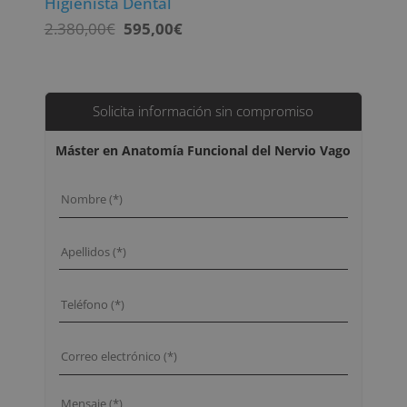
Higienista Dental
El
El
2.380,00
€
595,00
€
precio
precio
original
actual
era:
es:
2.380,00€.
595,00€.
Solicita información sin compromiso
Máster en Anatomía Funcional del Nervio Vago